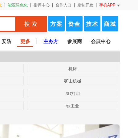
化
|
能源绿色化
|
指挥中心
|
合作入口
|
定制开发
|
手机APP
方案
资金
技术
商城
搜 索
|
安防
更多
主办方
参展商
会展中心
机床
矿山机械
3D打印
钛工业