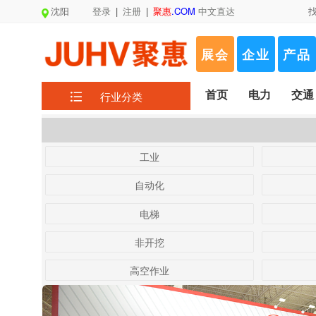
沈阳
登录
|
注册
|
聚惠
.COM
中文直达
展会
企业
产品
首页
电力
交通
行业分类
工业
自动化
电梯
非开挖
高空作业