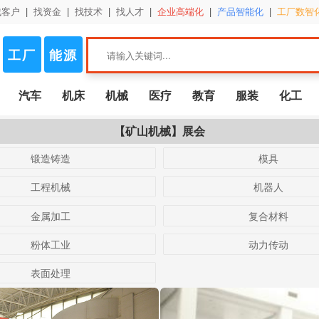
找客户
|
找资金
|
找技术
|
找人才
|
企业高端化
|
产品智能化
|
工厂数智
工厂
能源
汽车
机床
机械
医疗
教育
服装
化工
【矿山机械】展会
锻造铸造
模具
工程机械
机器人
金属加工
复合材料
粉体工业
动力传动
表面处理