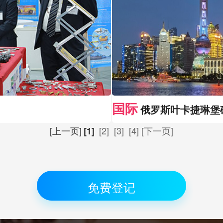
国际
俄罗斯叶卡捷琳堡矿业
[上一页]
[2]
[3]
[4]
[下一页]
[1]
免费登记