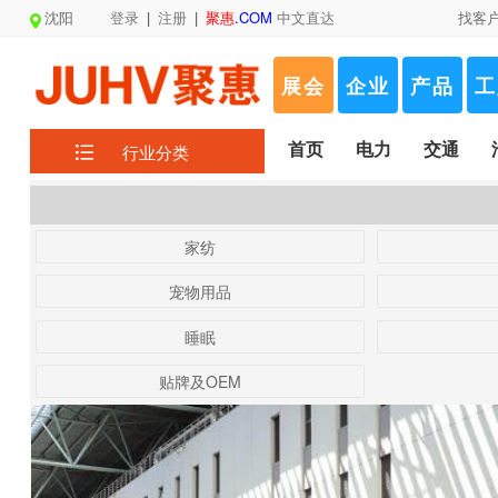
沈阳
登录
|
注册
|
聚惠
.COM
中文直达
找客
展会
企业
产品
工
首页
电力
交通
行业分类
家纺
宠物用品
睡眠
贴牌及OEM