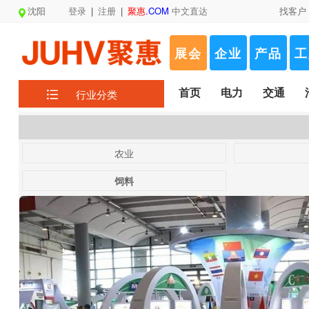
沈阳
登录
|
注册
|
聚惠
.COM
中文直达
找客户
展会
企业
产品
工
首页
电力
交通
行业分类
农业
饲料