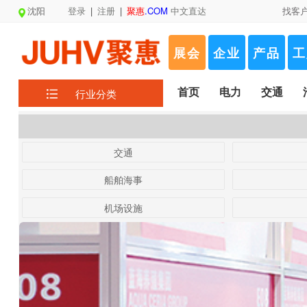
沈阳
登录
|
注册
|
聚惠
.COM
中文直达
找客
展会
企业
产品
工
首页
电力
交通
行业分类
交通
船舶海事
机场设施