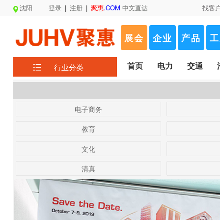
沈阳
登录
|
注册
|
聚惠
.COM
中文直达
找客
展会
企业
产品
工
首页
电力
交通
行业分类
电子商务
教育
文化
清真