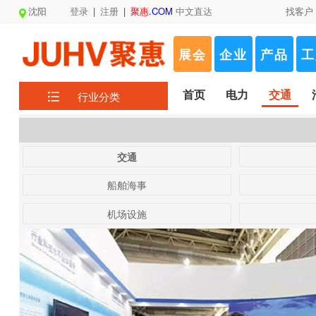
沈阳
登录
|
注册
|
聚惠
.COM
中文直达
找客户
展会
企业
产品
工
首页
电力
交通
行业分类
交通
船舶海事
机场设施