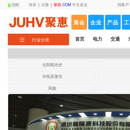
沈阳
登录
|
注册
|
聚惠
.COM
中文直达
找客户
展会
企业
产品
工
首页
电力
交通
行业分类
太阳能光伏
光电及激光
风能