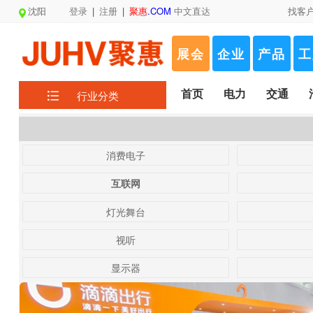
沈阳
登录
|
注册
|
聚惠
.COM
中文直达
找客
展会
企业
产品
工
首页
电力
交通
行业分类
消费电子
互联网
灯光舞台
视听
显示器