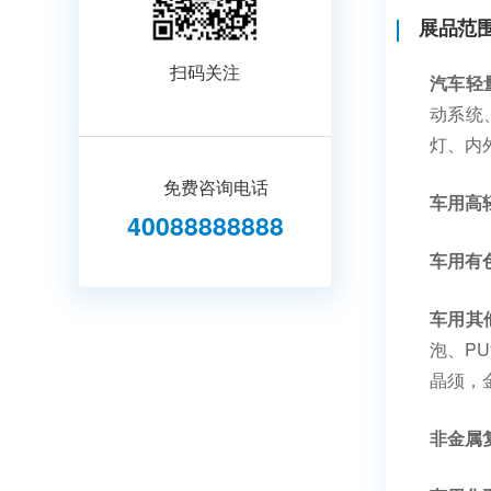
展品范
扫码关注
汽车轻
动系统
灯、内
免费咨询电话
车用高
40088888888
车用有
车用其
泡、PU
晶须，
非金属