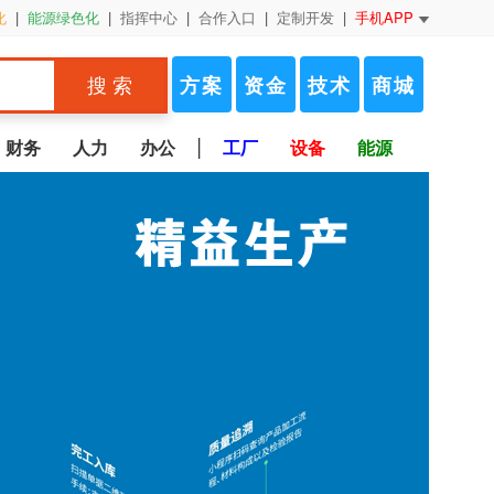
化
|
能源绿色化
|
指挥中心
|
合作入口
|
定制开发
|
手机APP
方案
资金
技术
商城
搜 索
|
财务
人力
办公
工厂
设备
能源