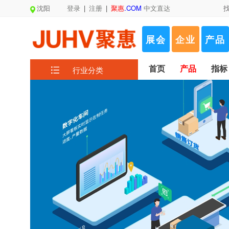
沈阳
登录
|
注册
|
聚惠
.COM
中文直达
展会
企业
产品
首页
产品
指标
行业分类