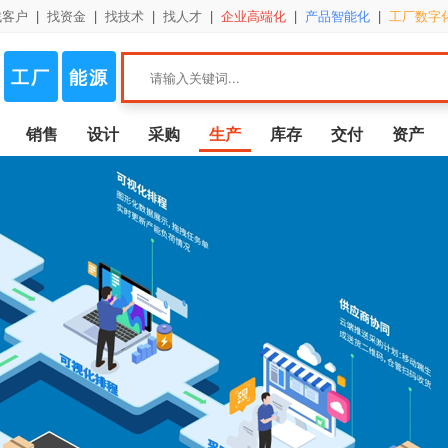
找客户
|
找资金
|
找技术
|
找人才
|
企业高端化
|
产品智能化
|
工厂数字
工厂
能源
销售
设计
采购
生产
库存
交付
资产