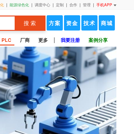
化
|
能源绿色化
|
调度中心
|
定制
|
合作
|
管理
|
手机APP
方案
资金
技术
商城
搜 索
|
PLC
厂商
更多
我要注册
案例分享