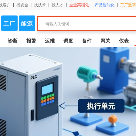
找客户
|
找资金
|
找技术
|
找人才
|
企业高端化
|
产品智能化
|
工厂数字
工厂
能源
诊断
报警
运维
调度
备件
网关
仪表